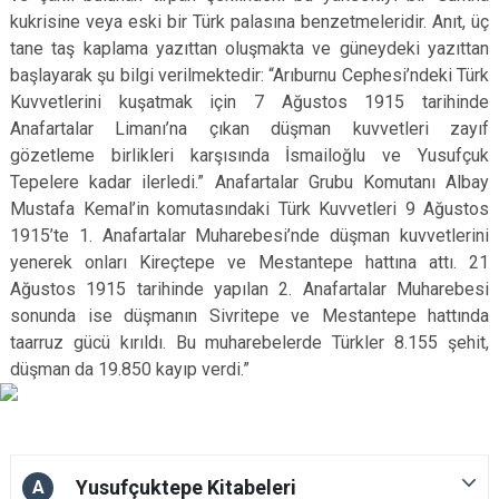
kukrisine veya eski bir Türk palasına benzetmeleridir. Anıt, üç
tane taş kaplama yazıttan oluşmakta ve güneydeki yazıttan
başlayarak şu bilgi verilmektedir: “Arıburnu Cephesi’ndeki Türk
Kuvvetlerini kuşatmak için 7 Ağustos 1915 tarihinde
Anafartalar Limanı’na çıkan düşman kuvvetleri zayıf
gözetleme birlikleri karşısında İsmailoğlu ve Yusufçuk
Tepelere kadar ilerledi.” Anafartalar Grubu Komutanı Albay
Mustafa Kemal’in komutasındaki Türk Kuvvetleri 9 Ağustos
1915’te 1. Anafartalar Muharebesi’nde düşman kuvvetlerini
yenerek onları Kireçtepe ve Mestantepe hattına attı. 21
Ağustos 1915 tarihinde yapılan 2. Anafartalar Muharebesi
sonunda ise düşmanın Sivritepe ve Mestantepe hattında
taarruz gücü kırıldı. Bu muharebelerde Türkler 8.155 şehit,
düşman da 19.850 kayıp verdi.”
Yusufçuktepe Kitabeleri
A