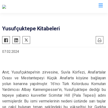
Valilikler
Yusufçuktepe Kitabeleri
07.02.2024
Anıt; Yusufçuktepe’nin zirvesine, Suvla Körfezi, Anafartalar
Ovası ve Mestantepeyi Küçük Anafarta köyüne bağlayan
yolun kenarına yapılmıştır. 16’ncı Türk Kolordusu Komutan
Yardımcısı Albay Kannengiesser’in, Yusufçuktepe dediği bu
tepeye yabancı kuvvetler Scimitar Hill (Pala Tepesi) adını
vermişlerdir. Bu ismi vermelerinin nedeni üstünde sarı taşlar
ve çakıl bulunan tırpan şeklindeki bu yükseltiyi bir Gurkha