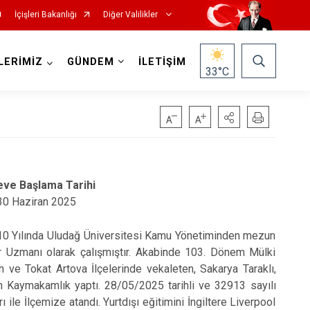
İçişleri Bakanlığı
Diğer Valilikler
LERİMİZ
GÜNDEM
İLETİŞİM
33
°C
ve Başlama Tarihi
30 Haziran 2025
10 Yılında Uludağ Üniversitesi Kamu Yönetiminden mezun
r Uzmanı olarak çalışmıştır. Akabinde 103. Dönem Mülki
 ve Tokat Artova İlçelerinde vekaleten, Sakarya Taraklı,
en Kaymakamlık yaptı. 28/05/2025 tarihli ve 32913 sayılı
e İlçemize atandı. Yurtdışı eğitimini İngiltere Liverpool