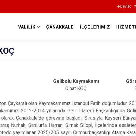
e-Devlet
VALİLİK
ÇANAKKALE
İLÇELERİMİZ
HİZMET
Valilikler
 KOÇ
Gelibolu Kaymakamı
Göre
Cihat KOÇ
zon Çaykaralı olan Kaymakamımız İstanbul Fatih doğumludur. 20
kamımız 2012-2014 yıllarında Gelir İdaresi Başkanlığında Geli
 olarak Çanakkale'de görevine başladı. Sırasıyla Kayseri Bünyan
aş Nurhak, Şanlıurfa Harran, Şırnak Silopi, ilçelerinde asalet
ede yayımlanan 2025/205 sayılı Cumhurbaşkanlığı Atama Kararı il