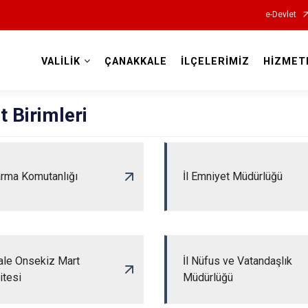
e-Devlet
VALİLİK
ÇANAKKALE
İLÇELERİMİZ
HİZMET
Valilikler
 Birimleri
arma Komutanlığı
İl Emniyet Müdürlüğü
ale Onsekiz Mart
İl Nüfus ve Vatandaşlık
itesi
Müdürlüğü