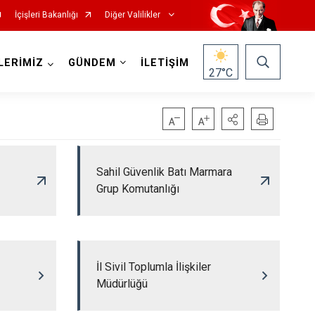
İçişleri Bakanlığı
Diğer Valilikler
LERİMİZ
GÜNDEM
İLETİŞİM
27
°C
Sahil Güvenlik Batı Marmara
Grup Komutanlığı
İl Sivil Toplumla İlişkiler
Müdürlüğü