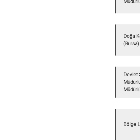
Müdürl
Doğa Ko
(Bursa)
Devlet 
Müdürlü
Müdürl
Bölge L