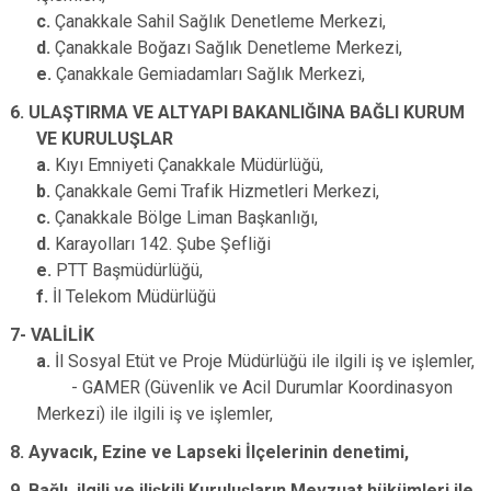
c.
Çanakkale Sahil Sağlık Denetleme Merkezi,
d.
Çanakkale Boğazı Sağlık Denetleme Merkezi,
e.
Çanakkale Gemiadamları Sağlık Merkezi,
6. ULAŞTIRMA VE ALTYAPI BAKANLIĞINA BAĞLI KURUM
VE KURULUŞLAR
a.
Kıyı Emniyeti Çanakkale Müdürlüğü,
b.
Çanakkale Gemi Trafik Hizmetleri Merkezi,
c.
Çanakkale Bölge Liman Başkanlığı,
d.
Karayolları 142. Şube Şefliği
e.
PTT Başmüdürlüğü,
f.
İl Telekom Müdürlüğü
7- VALİLİK
a.
İl Sosyal Etüt ve Proje Müdürlüğü ile ilgili iş ve işlemler,
- GAMER (Güvenlik ve Acil Durumlar Koordinasyon
Merkezi) ile ilgili iş ve işlemler,
8. Ayvacık, Ezine ve Lapseki İlçelerinin denetimi,
9. Bağlı, ilgili ve ilişkili Kuruluşların Mevzuat hükümleri ile