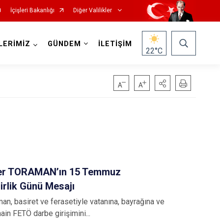
İçişleri Bakanlığı
Diğer Valilikler
LERİMİZ
GÜNDEM
İLETİŞİM
22
°C
mer TORAMAN’ın 15 Temmuz
irlik Günü Mesajı
an, basiret ve ferasetiyle vatanına, bayrağına ve
n FETÖ darbe girişimini...