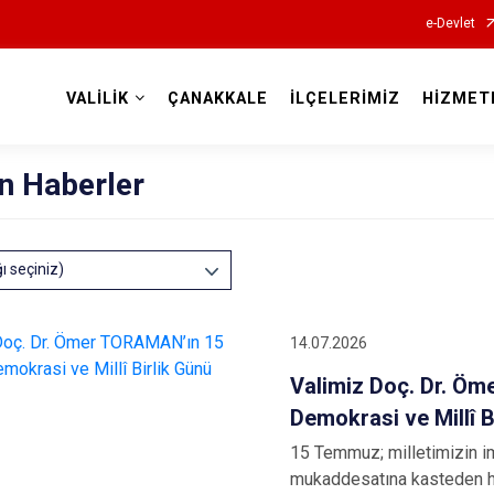
e-Devlet
VALİLİK
ÇANAKKALE
İLÇELERİMİZ
HİZMET
Valilikler
n Haberler
ğı seçiniz)
14.07.2026
Valimiz Doç. Dr. Ö
Demokrasi ve Millî B
15 Temmuz; milletimizin im
mukaddesatına kasteden hai