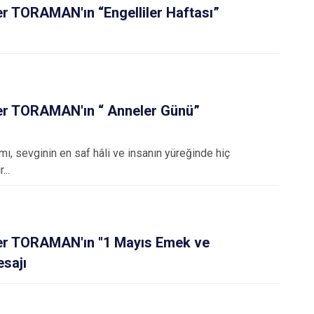
er TORAMAN'ın “Engelliler Haftası”
mer TORAMAN'ın “ Anneler Günü”
mı, sevginin en saf hâli ve insanın yüreğinde hiç
...
er TORAMAN'ın ''1 Mayıs Emek ve
sajı