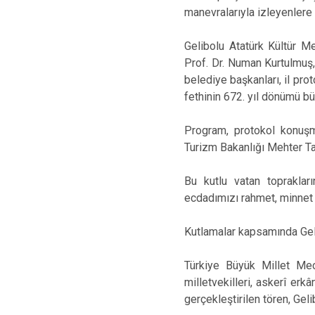
manevralarıyla izleyenlere
Gelibolu Atatürk Kültür 
Prof. Dr. Numan Kurtulmuş, 
belediye başkanları, il pro
fethinin 672. yıl dönümü bü
Program, protokol konuşma
Turizm Bakanlığı Mehter Ta
Bu kutlu vatan topraklar
ecdadımızı rahmet, minnet 
Kutlamalar kapsamında Geli
Türkiye Büyük Millet Mec
milletvekilleri, askerî erkâ
gerçekleştirilen tören, Ge