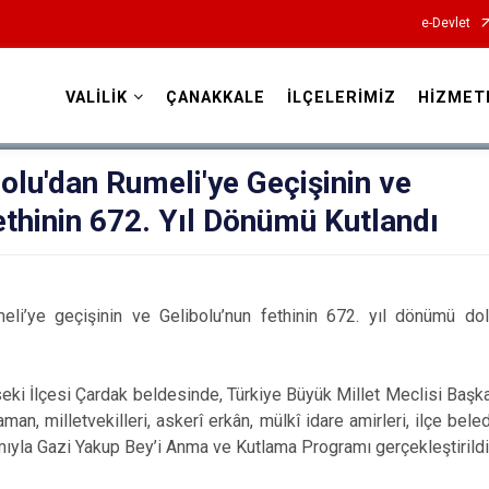
e-Devlet
VALİLİK
ÇANAKKALE
İLÇELERİMİZ
HİZMET
Valilikler
olu'dan Rumeli'ye Geçişinin ve
ethinin 672. Yıl Dönümü Kutlandı
meli’ye geçişinin ve Gelibolu’nun fethinin 672. yıl dönümü do
i İlçesi Çardak beldesinde, Türkiye Büyük Millet Meclisi Başk
an, milletvekilleri, askerî erkân, mülkî idare amirleri, ilçe beled
ımıyla Gazi Yakup Bey’i Anma ve Kutlama Programı gerçekleştirildi