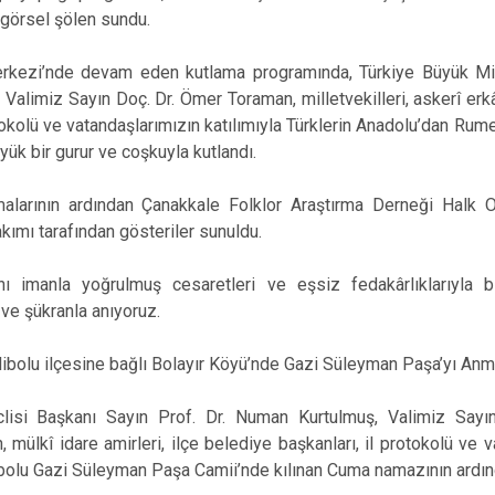
 görsel şölen sundu.
Merkezi’nde devam eden kutlama programında, Türkiye Büyük Mil
Valimiz Sayın Doç. Dr. Ömer Toraman, milletvekilleri, askerî erkân
tokolü ve vatandaşlarımızın katılımıyla Türklerin Anadolu’dan Rume
yük bir gurur ve coşkuyla kutlandı.
larının ardından Çanakkale Folklor Araştırma Derneği Halk Oy
kımı tarafından gösteriler sunuldu.
ını imanla yoğrulmuş cesaretleri ve eşsiz fedakârlıklarıyla
ve şükranla anıyoruz.
bolu ilçesine bağlı Bolayır Köyü’nde Gazi Süleyman Paşa’yı Anma 
lisi Başkanı Sayın Prof. Dr. Numan Kurtulmuş, Valimiz Say
n, mülkî idare amirleri, ilçe belediye başkanları, il protokolü ve 
libolu Gazi Süleyman Paşa Camii’nde kılınan Cuma namazının ardın