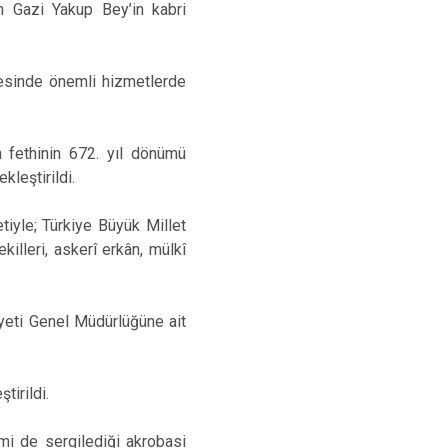
n Gazi Yakup Bey’in kabri
mesinde önemli hizmetlerde
 fethinin 672. yıl dönümü
leştirildi.
tiyle; Türkiye Büyük Millet
illeri, askerî erkân, mülkî
yeti Genel Müdürlüğüne ait
tirildi.
mi de sergilediği akrobasi