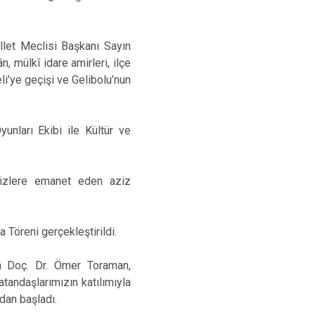
let Meclisi Başkanı Sayın
, mülkî idare amirleri, ilçe
li’ye geçişi ve Gelibolu’nun
unları Ekibi ile Kültür ve
 bizlere emanet eden aziz
Töreni gerçekleştirildi.
ın Doç. Dr. Ömer Toraman,
vatandaşlarımızın katılımıyla
dan başladı.