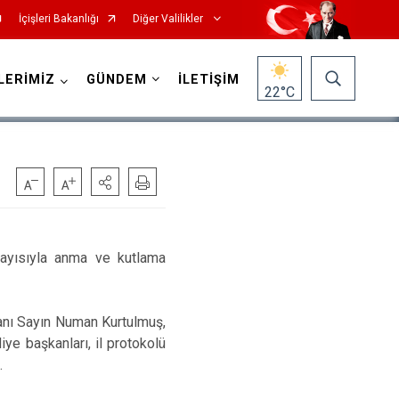
İçişleri Bakanlığı
Diğer Valilikler
LERİMİZ
GÜNDEM
İLETİŞİM
22
°C
layısıyla anma ve kutlama
anı Sayın Numan Kurtulmuş,
iye başkanları, il protokolü
.