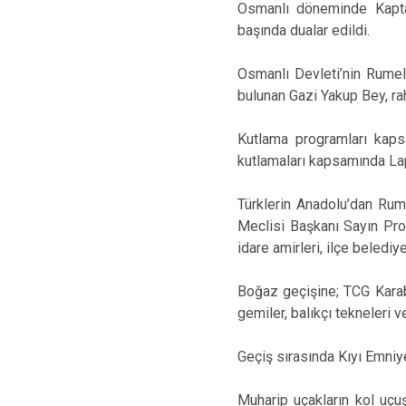
Osmanlı döneminde Kaptan
başında dualar edildi.
Osmanlı Devleti’nin Rumel
bulunan Gazi Yakup Bey, ra
Kutlama programları kaps
kutlamaları kapsamında Lap
Türklerin Anadolu’dan Rume
Meclisi Başkanı Sayın Prof
idare amirleri, ilçe belediy
Boğaz geçişine; TCG Karab
gemiler, balıkçı tekneleri ve
Geçiş sırasında Kıyı Emniye
Muharip uçakların kol uçu