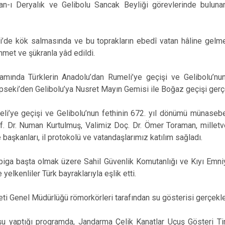
-ı Deryalık ve Gelibolu Sancak Beyliği görevlerinde buluna
i’de kök salmasında ve bu toprakların ebedî vatan hâline gel
hmet ve şükranla yâd edildi.
amında Türklerin Anadolu’dan Rumeli’ye geçişi ve Gelibolu’nun
seki’den Gelibolu’ya Nusret Mayın Gemisi ile Boğaz geçişi gerçek
li’ye geçişi ve Gelibolu’nun fethinin 672. yıl dönümü münasebe
. Dr. Numan Kurtulmuş, Valimiz Doç. Dr. Ömer Toraman, milletvek
e başkanları, il protokolü ve vatandaşlarımız katılım sağladı.
iga başta olmak üzere Sahil Güvenlik Komutanlığı ve Kıyı Emni
 yelkenliler Türk bayraklarıyla eşlik etti.
ti Genel Müdürlüğü römorkörleri tarafından su gösterisi gerçekleş
şu yaptığı programda, Jandarma Çelik Kanatlar Uçuş Gösteri Ti