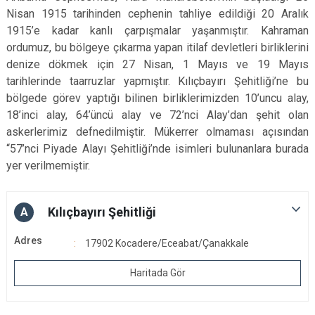
Nisan 1915 tarihinden cephenin tahliye edildiği 20 Aralık
1915’e kadar kanlı çarpışmalar yaşanmıştır. Kahraman
ordumuz, bu bölgeye çıkarma yapan itilaf devletleri birliklerini
denize dökmek için 27 Nisan, 1 Mayıs ve 19 Mayıs
tarihlerinde taarruzlar yapmıştır. Kılıçbayırı Şehitliği’ne bu
bölgede görev yaptığı bilinen birliklerimizden 10’uncu alay,
18’inci alay, 64’üncü alay ve 72’nci Alay’dan şehit olan
askerlerimiz defnedilmiştir. Mükerrer olmaması açısından
“57’nci Piyade Alayı Şehitliği’nde isimleri bulunanlara burada
yer verilmemiştir.
Kılıçbayırı Şehitliği
A
Adres
17902 Kocadere/Eceabat/Çanakkale
Haritada Gör