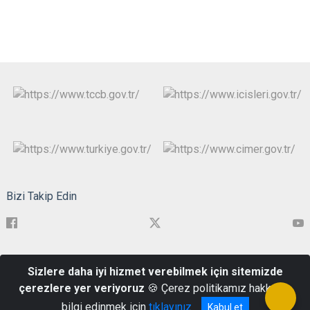
Bizi Takip Edin
Cevat Paşa Mahallesi, Kayserili Ahmet Paşa Caddesi, No:26, 17019
Sizlere daha iyi hizmet verebilmek için sitemizde
Merkez/Çanakkale
çerezlere yer veriyoruz
🍪 Çerez politikamız hakkında
0286 217 1999
bilgi edinmek için
tıklayınız
Kabul et