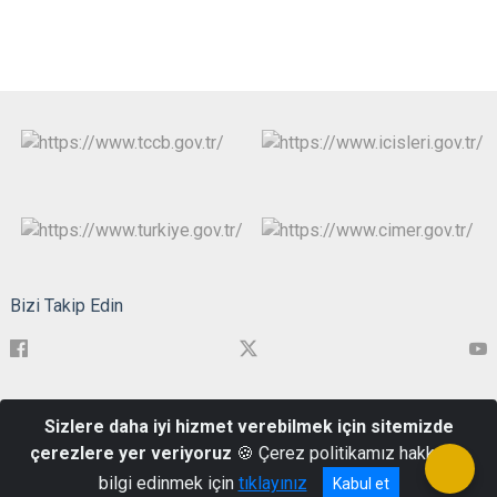
Bizi Takip Edin
Cevat Paşa Mahallesi, Kayserili Ahmet Paşa Caddesi, No:26, 17019
Sizlere daha iyi hizmet verebilmek için sitemizde
Merkez/Çanakkale
çerezlere yer veriyoruz
🍪 Çerez politikamız hakkında
0286 217 1999
bilgi edinmek için
tıklayınız
Kabul et